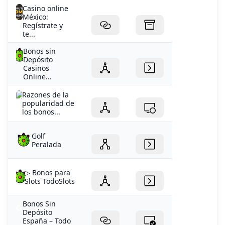
Casino online
México:
Regístrate y
te...
Bonos sin
Depósito
Casinos
Online...
Razones de la
popularidad de
los bonos...
Golf
Peralada
▷ Bonos para
Slots TodoSlots
Bonos Sin
Depósito
España – Todo