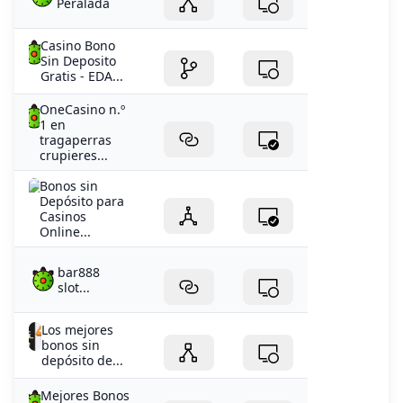
Peralada
Casino Bono
Sin Deposito
Gratis - EDA...
OneCasino n.º
1 en
tragaperras
crupieres...
Bonos sin
Depósito para
Casinos
Online...
bar888
slot...
Los mejores
bonos sin
depósito de...
Mejores Bonos