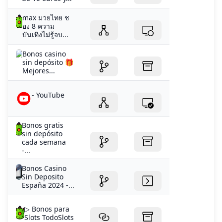
max มวยไทย ช
อง 8 ความ
บันเทิงไม่รู้จบ...
Bonos casino
sin depósito 🎁
Mejores...
- YouTube
Bonos gratis
sin depósito
cada semana
-...
Bonos Casino
Sin Deposito
España 2024 -...
▷ Bonos para
Slots TodoSlots