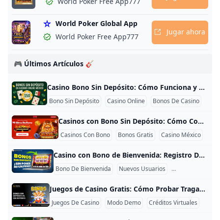
World Poker Free App777
World Poker Global App
Jugar ahora
World Poker Free App777
🎮 Últimos Artículos 🎸
Casino Bono Sin Depósito: Cómo Funciona y Qué Revisar Antes de Usarlo Casino Bono Sin Depósito: Cómo Funciona y Qué Revisar Antes de Usarlo Un casino bono sin depósito es una promoción que puede permitir al usuario probar determinados juegos sin realizar un pago inicial. El beneficio puede presentarse como saldo promocional, giros gratuitos u otra recompensa limitada, siempre sujeta a las condiciones definidas por la plataforma. La expresión “sin depósito” no significa que el bono pueda retirarse inmediatamente. Antes de registrarse, es necesario revisar cómo se activa, en qué juegos se utiliza, qué requisitos se aplican y qué información puede solicitarse antes de cualquier retiro.
Bono Sin Depósito
Casino Online
Bonos De Casino
Casinos con Bono Sin Depósito: Cómo Comparar Promociones en México Casinos con Bono Sin Depósito: Cómo Comparar Promociones en México Los casinos con bono sin depósito ofrecen promociones que pueden activarse sin realizar una recarga inicial. Sin embargo, dos bonos con una presentación parecida pueden tener reglas muy diferentes. En lugar de elegir una plataforma únicamente por el valor anunciado, conviene comparar la activación, los juegos incluidos, la vigencia, los requisitos de apuesta y las condiciones de retiro. ¿Qué buscan los usuarios en un casino sin depósito?
Casinos Con Bono
Bonos Gratis
Casino México
Casino con Bono de Bienvenida: Registro Depósito y Condiciones Casino con Bono de Bienvenida: Registro, Depósito y Condiciones Un casino con bono de bienvenida puede ofrecer una promoción destinada a cuentas nuevas. El beneficio puede estar relacionado con el registro, con un primer depósito, con giros gratis o con varias etapas de activación. La palabra “bienvenida” describe el público de la oferta, pero no explica por sí sola sus condiciones. Es necesario comprobar si requiere depósito, qué juegos participan y qué reglas deben cumplirse antes de solicitar un retiro.
Bono De Bienvenida
Nuevos Usuarios
Promociones De
Juegos de Casino Gratis: Cómo Probar Tragamonedas Ruleta y Cartas Juegos de Casino Gratis: Cómo Probar Tragamonedas, Ruleta y Cartas Los juegos de casino gratis permiten conocer reglas, controles y mecánicas mediante créditos virtuales. El modo gratuito puede utilizarse para explorar una tragamonedas, aprender la distribución de una mesa o revisar cómo se calcula una ronda. Los créditos de demostración no tienen valor de retiro. Su finalidad es simular la experiencia sin utilizar saldo financiero. ¿Qué significa jugar gratis? En el contexto de un casino, jugar gratis suele referirse a una versión demo.
Juegos De Casino
Modo Demo
Créditos Virtuales