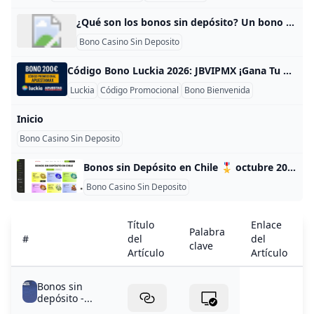
¿Qué son los bonos sin depósito? Un bono sin depósito es una oferta que ofrecen algunas casas de apuestas al ofrecerte cierta cantidad de dinero reflejada como bono para apuestas gratis, que en caso de ganar, las ganancias de tales apuestas se convertirán en dinero real.7 days ago
Bono Casino Sin Deposito
Código Bono Luckia 2026: JBVIPMX ¡Gana Tu Bono En México! ¿Buscas el código de bono de Luckia? Para México, el código de registro vigente en junio de 2026 es JBVIPMX. Con este código puedes acceder al bono de bienvenida que Luckia ofrece a nuevos usuarios en su plataforma mexicana. El código promocional de Luckia cambia según el país donde te registres. En México usas JBVIPMX, en España usas JBVIP o LUCKIAMD para obtener hasta 200 euros, y en Colombia usas JBVIPCO o STYCO para ganar hasta 250,000 pesos colombinos.
Luckia
Código Promocional
Bono Bienvenida
Inicio
Bono Casino Sin Deposito
Bonos sin Depósito en Chile 🎖️ octubre 2024 ¡Estos son los mejores bonos sin depósito de Chile! ✅ Toroslots es la guía de casinos online en español más popular. ¡Bienvenido a Toroslots.com! Aquí hallarás la guía más completa de casinos, focalizada en tragamonedas online gratuitas para la comunidad chilena. Si buscas tragamonedas sin costo o quieres conocer los casinos más recientes con los juegos de tragamonedas más actualizados para 2024, incluyendo giros gratis y bonos sin depósito… este es el lugar perfecto para ti.
Bono Casino Sin Deposito
Título
Enlace
Palabra
#
del
del
clave
Artículo
Artículo
Bonos sin
depósito -...