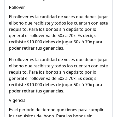
Rollover
El rollover es la cantidad de veces que debes jugar
el bono que recibiste y todos los cuentan con este
requisito. Para los bonos sin depósito por lo
general el rollover va de 50x a 70x. Es decir, si
recibiste $10.000 debes de jugar 50x ó 70x para
poder retirar tus ganancias.
El rollover es la cantidad de veces que debes jugar
el bono que recibiste y todos los cuentan con este
requisito. Para los bonos sin depósito por lo
general el rollover va de 50x a 70x. Es decir, si
recibiste $10.000 debes de jugar 50x ó 70x para
poder retirar tus ganancias.
Vigencia
Es el periodo de tiempo que tienes para cumplir
los requisitos del bono. Para los bonos sin