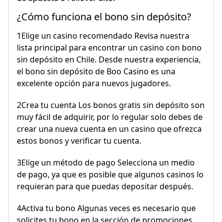
¿Cómo funciona el bono sin depósito?
1Elige un casino recomendado Revisa nuestra
lista principal para encontrar un casino con bono
sin depósito en Chile. Desde nuestra experiencia,
el bono sin depósito de Boo Casino es una
excelente opción para nuevos jugadores.
2Crea tu cuenta Los bonos gratis sin depósito son
muy fácil de adquirir, por lo regular solo debes de
crear una nueva cuenta en un casino que ofrezca
estos bonos y verificar tu cuenta.
3Elige un método de pago Selecciona un medio
de pago, ya que es posible que algunos casinos lo
requieran para que puedas depositar después.
4Activa tu bono Algunas veces es necesario que
solicites tu bono en la sección de promociones