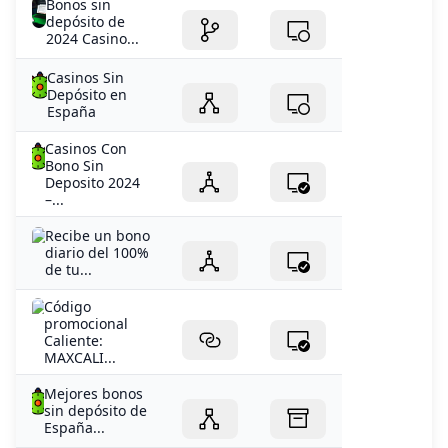
Bonos sin
depósito de
2024 Casino...
Casinos Sin
Depósito en
España
Casinos Con
Bono Sin
Deposito 2024
–...
Recibe un bono
diario del 100%
de tu...
Código
promocional
Caliente:
MAXCALI...
Mejores bonos
sin depósito de
España...