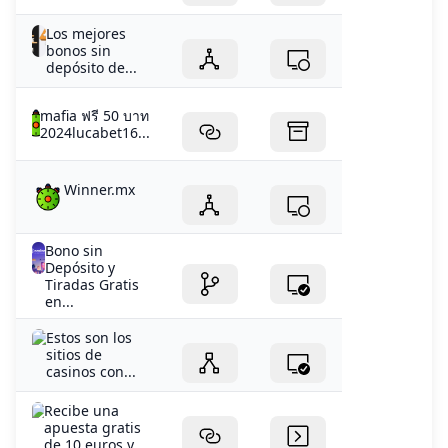
Los mejores
bonos sin
depósito de...
mafia ฟรี 50 บาท
2024lucabet16...
Winner.mx
Bono sin
Depósito y
Tiradas Gratis
en...
Estos son los
sitios de
casinos con...
Recibe una
apuesta gratis
de 10 euros y...