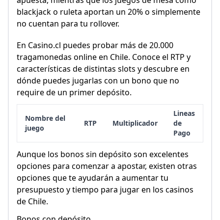
apuesta, mientras que los juegos de mesa como
blackjack o ruleta aportan un 20% o simplemente
no cuentan para tu rollover.
En Casino.cl puedes probar más de 20.000
tragamonedas online en Chile. Conoce el RTP y
características de distintas slots y descubre en
dónde puedes jugarlas con un bono que no
require de un primer depósito.
Lineas
Nombre del
RTP
Multiplicador
de
juego
Pago
Aunque los bonos sin depósito son excelentes
opciones para comenzar a apostar, existen otras
opciones que te ayudarán a aumentar tu
presupuesto y tiempo para jugar en los casinos
de Chile.
Bonos con depósito