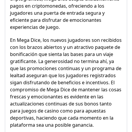
pagos en criptomonedas, ofreciendo a los
jugadores una puerta de entrada segura y
eficiente para disfrutar de emocionantes
experiencias de juego.
En Mega Dice, los nuevos jugadores son recibidos
con los brazos abiertos y un atractivo paquete de
bonificación que sienta las bases para un viaje
gratificante. La generosidad no termina ahí, ya
que las promociones continuas y un programa de
lealtad aseguran que los jugadores registrados
sigan disfrutando de beneficios e incentivos. El
compromiso de Mega Dice de mantener las cosas
frescas y emocionantes es evidente en las
actualizaciones continuas de sus bonos tanto
para juegos de casino como para apuestas
deportivas, haciendo que cada momento en la
plataforma sea una posible ganancia.