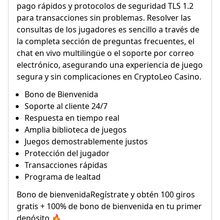
pago rápidos y protocolos de seguridad TLS 1.2
para transacciones sin problemas. Resolver las
consultas de los jugadores es sencillo a través de
la completa sección de preguntas frecuentes, el
chat en vivo multilingüe o el soporte por correo
electrónico, asegurando una experiencia de juego
segura y sin complicaciones en CryptoLeo Casino.
Bono de Bienvenida
Soporte al cliente 24/7
Respuesta en tiempo real
Amplia biblioteca de juegos
Juegos demostrablemente justos
Protección del jugador
Transacciones rápidas
Programa de lealtad
Bono de bienvenidaRegístrate y obtén 100 giros
gratis + 100% de bono de bienvenida en tu primer
depósito 🔥