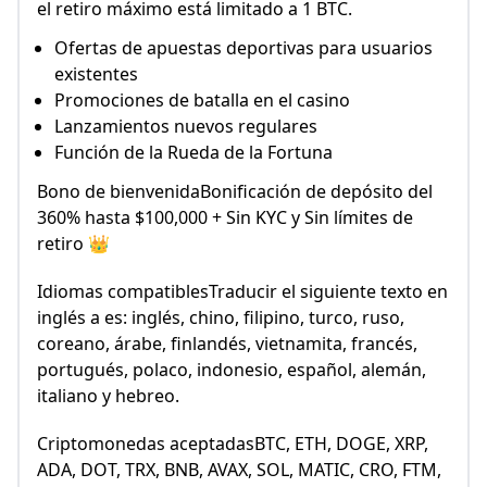
el retiro máximo está limitado a 1 BTC.
Ofertas de apuestas deportivas para usuarios
existentes
Promociones de batalla en el casino
Lanzamientos nuevos regulares
Función de la Rueda de la Fortuna
Bono de bienvenidaBonificación de depósito del
360% hasta $100,000 + Sin KYC y Sin límites de
retiro 👑
Idiomas compatiblesTraducir el siguiente texto en
inglés a es: inglés, chino, filipino, turco, ruso,
coreano, árabe, finlandés, vietnamita, francés,
portugués, polaco, indonesio, español, alemán,
italiano y hebreo.
Criptomonedas aceptadasBTC, ETH, DOGE, XRP,
ADA, DOT, TRX, BNB, AVAX, SOL, MATIC, CRO, FTM,