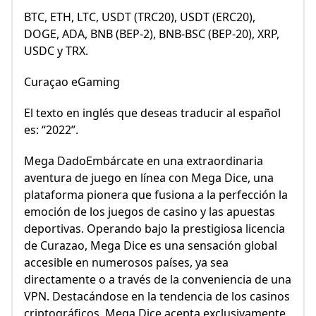
BTC, ETH, LTC, USDT (TRC20), USDT (ERC20),
DOGE, ADA, BNB (BEP-2), BNB-BSC (BEP-20), XRP,
USDC y TRX.
Curaçao eGaming
El texto en inglés que deseas traducir al español
es: “2022”.
Mega DadoEmbárcate en una extraordinaria
aventura de juego en línea con Mega Dice, una
plataforma pionera que fusiona a la perfección la
emoción de los juegos de casino y las apuestas
deportivas. Operando bajo la prestigiosa licencia
de Curazao, Mega Dice es una sensación global
accesible en numerosos países, ya sea
directamente o a través de la conveniencia de una
VPN. Destacándose en la tendencia de los casinos
criptográficos, Mega Dice acepta exclusivamente