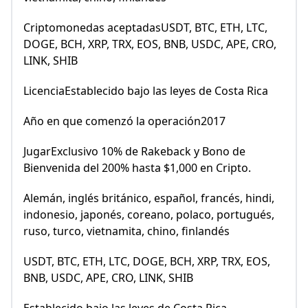
Criptomonedas aceptadasUSDT, BTC, ETH, LTC,
DOGE, BCH, XRP, TRX, EOS, BNB, USDC, APE, CRO,
LINK, SHIB
LicenciaEstablecido bajo las leyes de Costa Rica
Año en que comenzó la operación2017
JugarExclusivo 10% de Rakeback y Bono de
Bienvenida del 200% hasta $1,000 en Cripto.
Alemán, inglés británico, español, francés, hindi,
indonesio, japonés, coreano, polaco, portugués,
ruso, turco, vietnamita, chino, finlandés
USDT, BTC, ETH, LTC, DOGE, BCH, XRP, TRX, EOS,
BNB, USDC, APE, CRO, LINK, SHIB
Establecido bajo las leyes de Costa Rica