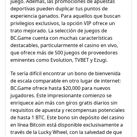
juego. Además, las promociones de apuestas
deportivas pueden duplicar tus puntos de
experiencia ganados. Para aquellos que buscan
privilegios exclusivos, la opción VIP ofrece un
trato mejorado. La selección de juegos de
BC.Game cuenta con muchas características
destacables, particularmente el casino en vivo,
que ofrece más de 500 juegos de proveedores
eminentes como Evolution, TVBET y Ezugi.
Te sería difícil encontrar un bono de bienvenida
de escala comparable en otro lugar de internet:
BC.Game ofrece hasta $20,000 para nuevos
jugadores. Este impresionante comienzo se
enriquece aún más con giros gratis diarios sin
requisitos de apuesta y recompensas potenciales
de hasta 1 BTC. Este bono sin depósito del casino
en línea Bitcoin está disponible exclusivamente a
través de la Lucky Wheel, con la salvedad de que