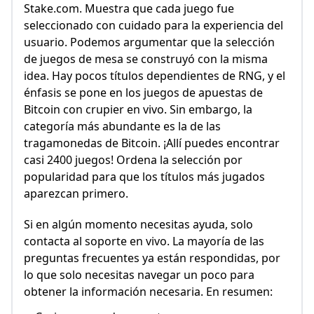
Stake.com. Muestra que cada juego fue
seleccionado con cuidado para la experiencia del
usuario. Podemos argumentar que la selección
de juegos de mesa se construyó con la misma
idea. Hay pocos títulos dependientes de RNG, y el
énfasis se pone en los juegos de apuestas de
Bitcoin con crupier en vivo. Sin embargo, la
categoría más abundante es la de las
tragamonedas de Bitcoin. ¡Allí puedes encontrar
casi 2400 juegos! Ordena la selección por
popularidad para que los títulos más jugados
aparezcan primero.
Si en algún momento necesitas ayuda, solo
contacta al soporte en vivo. La mayoría de las
preguntas frecuentes ya están respondidas, por
lo que solo necesitas navegar un poco para
obtener la información necesaria. En resumen: