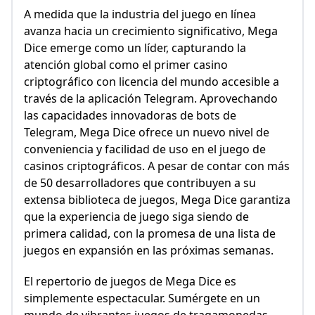
A medida que la industria del juego en línea
avanza hacia un crecimiento significativo, Mega
Dice emerge como un líder, capturando la
atención global como el primer casino
criptográfico con licencia del mundo accesible a
través de la aplicación Telegram. Aprovechando
las capacidades innovadoras de bots de
Telegram, Mega Dice ofrece un nuevo nivel de
conveniencia y facilidad de uso en el juego de
casinos criptográficos. A pesar de contar con más
de 50 desarrolladores que contribuyen a su
extensa biblioteca de juegos, Mega Dice garantiza
que la experiencia de juego siga siendo de
primera calidad, con la promesa de una lista de
juegos en expansión en las próximas semanas.
El repertorio de juegos de Mega Dice es
simplemente espectacular. Sumérgete en un
mundo de vibrantes juegos de tragamonedas,