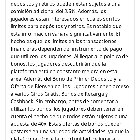
depósitos y retiros pueden estar sujetos a una
comisión adicional del 2.5%. Además, los
jugadores están interesados en cuáles son los
límites para depósitos y retiros. Es notable que
esta información variará significativamente. El
hecho es que los límites en las transacciones
financieras dependen del instrumento de pago
que utilicen los jugadores. Al llegar a la política de
bonos, los jugadores descubrirán que la
plataforma está en constante mejora en esta
área. Además del Bono de Primer Depósito y la
Oferta de Bienvenida, los jugadores tienen acceso
a varios Giros Gratis, Bonos de Recarga y
Cashback. Sin embargo, antes de comenzar a
utilizar los bonos, los jugadores deben tener en
cuenta el hecho de que todos están sujetos a una
apuesta de 40x. Estas ofertas de bonos pueden
gastarse en una variedad de actividades, ya que la
plataforma ofrece la oportunidad de jugar a