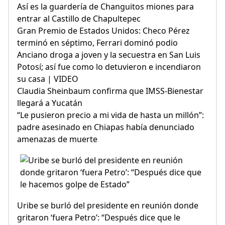
Así es la guardería de Changuitos miones para
entrar al Castillo de Chapultepec
Gran Premio de Estados Unidos: Checo Pérez
terminó en séptimo, Ferrari dominó podio
Anciano droga a joven y la secuestra en San Luis
Potosí; así fue como lo detuvieron e incendiaron
su casa | VIDEO
Claudia Sheinbaum confirma que IMSS-Bienestar
llegará a Yucatán
“Le pusieron precio a mi vida de hasta un millón”:
padre asesinado en Chiapas había denunciado
amenazas de muerte
Uribe se burló del presidente en reunión donde
gritaron ‘fuera Petro’: “Después dice que le