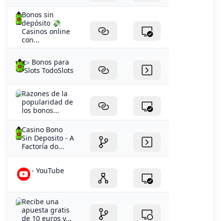
Bonos sin
depósito 💸
Casinos online
con...
▷ Bonos para
Slots TodoSlots
Razones de la
popularidad de
los bonos...
Casino Bono
Sin Deposito - A
Factoría do...
- YouTube
Recibe una
apuesta gratis
de 10 euros y...