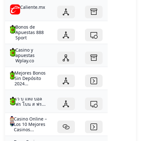
Caliente.mx
Bonos de
Apuestas 888
Sport
Casino y
apuestas
Wplay.co
Mejores Bonos
Sin Depósito
2024...
เว บ แทง บอล
ฟร โบน ส ฟร...
Casino Online –
Los 10 Mejores
Casinos...