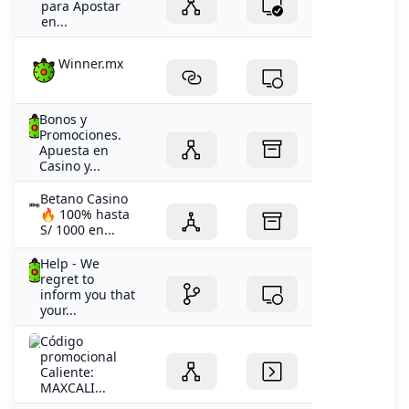
para Apostar
en...
Winner.mx
Bonos y
Promociones.
Apuesta en
Casino y...
Betano Casino
🔥 100% hasta
S/ 1000 en...
Help - We
regret to
inform you that
your...
Código
promocional
Caliente:
MAXCALI...