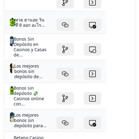
หวย ฮานอย วัน
ที่ 8 ออก อะไร...
Bonos Sin
Depósito en
Casinos y Casas
de...
Los mejores
bonos sin
depósito de...
Bonos sin
depósito 💸
Casinos online
con...
Los mejores
bonos sin
depósito para...
Betano Casino