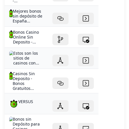
-...
Mejores bonos
sin depósito de
España...
Bonos Casino
Online Sin
Deposito -...
Estos son los
sitios de
casinos con...
Casinos Sin
Deposito -
Bonos
Gratuitos...
VERSUS
Bonos sin
Depósito para
Casinos