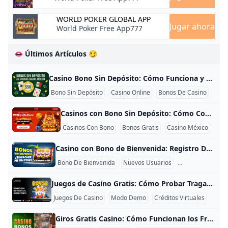
WORLD POKER GLOBAL APP
Jugar ahora
World Poker Free App777
👄 Últimos Artículos 😏
Casino Bono Sin Depósito: Cómo Funciona y Qué Revisar Antes de Usarlo Casino Bono Sin Depósito: Cómo Funciona y Qué Revisar Antes de Usarlo Un casino bono sin depósito es una promoción que puede permitir al usuario probar determinados juegos sin realizar un pago inicial. El beneficio puede presentarse como saldo promocional, giros gratuitos u otra recompensa limitada, siempre sujeta a las condiciones definidas por la plataforma. La expresión “sin depósito” no significa que el bono pueda retirarse inmediatamente. Antes de registrarse, es necesario revisar cómo se activa, en qué juegos se utiliza, qué requisitos se aplican y qué información puede solicitarse antes de cualquier retiro.
Bono Sin Depósito
Casino Online
Bonos De Casino
Casinos con Bono Sin Depósito: Cómo Comparar Promociones en México Casinos con Bono Sin Depósito: Cómo Comparar Promociones en México Los casinos con bono sin depósito ofrecen promociones que pueden activarse sin realizar una recarga inicial. Sin embargo, dos bonos con una presentación parecida pueden tener reglas muy diferentes. En lugar de elegir una plataforma únicamente por el valor anunciado, conviene comparar la activación, los juegos incluidos, la vigencia, los requisitos de apuesta y las condiciones de retiro. ¿Qué buscan los usuarios en un casino sin depósito?
Casinos Con Bono
Bonos Gratis
Casino México
Casino con Bono de Bienvenida: Registro Depósito y Condiciones Casino con Bono de Bienvenida: Registro, Depósito y Condiciones Un casino con bono de bienvenida puede ofrecer una promoción destinada a cuentas nuevas. El beneficio puede estar relacionado con el registro, con un primer depósito, con giros gratis o con varias etapas de activación. La palabra “bienvenida” describe el público de la oferta, pero no explica por sí sola sus condiciones. Es necesario comprobar si requiere depósito, qué juegos participan y qué reglas deben cumplirse antes de solicitar un retiro.
Bono De Bienvenida
Nuevos Usuarios
Promociones De
Juegos de Casino Gratis: Cómo Probar Tragamonedas Ruleta y Cartas Juegos de Casino Gratis: Cómo Probar Tragamonedas, Ruleta y Cartas Los juegos de casino gratis permiten conocer reglas, controles y mecánicas mediante créditos virtuales. El modo gratuito puede utilizarse para explorar una tragamonedas, aprender la distribución de una mesa o revisar cómo se calcula una ronda. Los créditos de demostración no tienen valor de retiro. Su finalidad es simular la experiencia sin utilizar saldo financiero. ¿Qué significa jugar gratis? En el contexto de un casino, jugar gratis suele referirse a una versión demo.
Juegos De Casino
Modo Demo
Créditos Virtuales
Giros Gratis Casino: Cómo Funcionan los Free Spins en Tragamonedas Giros Gratis Casino: Cómo Funcionan los Free Spins en Tragamonedas Los giros gratis casino, también conocidos como free spins, son rondas promocionales que pueden utilizarse en tragamonedas seleccionadas. Pueden formar parte de un bono sin depósito, de una promoción de bienvenida o de otra campaña para usuarios elegibles. El término “gratis” indica que el giro no descuenta el valor habitual del saldo del usuario, pero las ganancias obtenidas pueden estar sujetas a requisitos, límites y fechas de vencimiento.