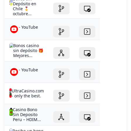
Depósito en
Chile 🎖️
octubre...
- YouTube
Bonos casino
sin depósito 🎁
Mejores...
- YouTube
UltraCasino.com
- only the best.
Casino Bono
Sin Deposito
Peru – HDIM...
Recibe un bono