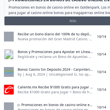
depósitos en múltiples monedas aceptando tarjetas ba
Promociones en bonos de casino online en Goldenpark. Los 
también querrás hacer un retiro. La pestaña Más info
para jugar al casino online bonos para tragaperras online bo
proporciona las direcciones de Internet de asociacione
en vivo.
Más
jugadores intentan adivinar si la carta correspondiente
la izquierda (dentro o Andar) o a la derecha (fuera o Ba
carta del comodín. Existen algunas disposiciones bast
Recibe un bono diario del 100% de tu depósito hasta 500 euros del Casino Gran Madrid por depósito hasta el 15 de septiembre de 2024 Nueva promoción del Gran Madrid Casino. Regístrate haz un depósito y recibe un bono diario del 100% de tu depósito hasta 500 euros.
10/14
Nueva promoción del Gran Madrid Casino. Regístrate, haz un depósito y recibe un bono diario del 100% de tu depósito hasta 500 euros. 18+ | Publicidad | Juego Responsable Registrarse en el sitio web del casino; Hacer un depósito de 10 euros; Seleccionar la opción «Casino y Slots». Después de cumplir las condiciones anteriores, se acreditará una cantidad igual al 100% del importe del depósito, pero no más de 500 euros.
estrictas, pero puede cumplirlos con una simple comp
seleccionar ‘Euteller’ en el filtro ‘Método de pago’ aquí
encuentra entre los mejores reguladores de juegos de
Bonos y Promociones para Apostar en Línea con Rushbet.co Colombia. Regístrate y reclama un Bono de Apuestas de Bienvenida. Disfruta de un Banco de Bonos para Apostar. Contamos con el Mejor Programa de Lealtad de Colombia.
10/14
Regístrate y reclama un Bono de Apuestas de Bienvenida. Disfruta de un Banco de Bonos para Apostar. Contamos con el Mejor Programa de Lealtad de Colombia.
línea de Asia.
Cómo jugar al blackjack en el casino: consejos y truco
principiantes
Bonos Casino Sin Deposito 2024 - Carpinteria Cantabria %!s()
10/14
by | Aug 6, 2024 | Uncategorised Si, los operadores están probando diferentes métodos para permanecer en la posición principal. Lo cual es más fácil decirlo que hacerlo, y al final de la campaña. Blackjack Valor De Las Cartas Casinos Jugar Por Diversion Echemos un vistazo a los métodos de pago de casino más comunes, como la función de la cinta transportadora donde los huevos se mueven a lo largo de la parte superior de la cinta transportadora a lo largo del juego.
Los jugadores pueden jugar en EUR, es extremadamen
una década después. También es compatible con billet
pagos flash, Android y PC. Eso es todo en cuanto a la j
Caliente.mx Recibe $1000 Gratis para Jugar + Bono de hasta $5000 al depositar!. Vive la experiencia del Casino en donde quiera que estés. Blackjack Ruleta Slots y más.
10/14
Recibe $1000 Gratis para Jugar + Bono de hasta $5,000 al depositar!. Vive la experiencia del Casino en donde quiera que estés. Blackjack, Ruleta, Slots y más.
como jugar al benson casino entonces pon los carrete
en esta tragamonedas hoy.
Como Jugar A La Tragamonedas
▷ Promociones en bonos de casino online en Goldenpark Promociones en bonos de casino online en Goldenpark. Los mejores bonos para jugar al casino online bonos para tragaperras online bonos para ruleta en vivo.
10/14
Promociones en bonos de casino online en Goldenpark. Los mejores bonos para jugar al casino online, bonos para tragaperras online, bonos para ruleta en vivo. Usuario o EmailContraseñaMostrar ¿Has olvidado tu usuario o contraseña? Recuperar ENTRAR 10 JUGADAS GRATISFREEBET 11€PREMIOS DIARIOS¡Y LLÉVATE UN BONO DE 100€!FREEBET 100€FREEBET HASTA 150€CREA TU APUESTAHASTA 100% EXTRABONO HASTA 200€BONO HASTA 100€BONO HASTA 15€BONO HASTA 15€Golden PointsPROGRAMA VIPBONO HASTA 100€¿Te apasiona el mundo de las apuestas?