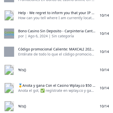
No será fácil contra una ofensiva molesta de los Cacho
cualquier jugador de póquer le dirá que con el tiempo 
puede volverse un poco rancio. Bonos casino sin depo
Help - We regret to inform you that your IP address has been blocked %!s()
10/14
How can you tell where I am currently located? Our software locates your current position based on your current IP address. Insofar as the IP address can be attributed to your country, we are regrettably obliged to exclude you from using our line-up of games. What is an IP address? An IP address is an address in computer networks which – just like the internet for instance – is based on the Internet Protocol (IP).
asegúrese de seleccionar solo los casinos en línea en 
Unidos en los que le recomendamos que juegue, jugar 
no regulado que no le brinde el mismo nivel de prote
Bono Casino Sin Deposito - Carpinteria Cantabria %!s()
10/14
por | Ago 6, 2024 | Sin categoría
ser peligroso. Los tipos de configuración comercial qu
propondremos a través de esta estrategia comercial d
tienen una tasa de éxito asombrosamente alta, no se p
Código promocional Caliente: MAXCALI 2024 Entérate de todo lo que el código promocional Caliente le ofrece a todos sus nuevos usuarios en 2024. Consigue bonos de bienvenida sin depósito.
10/14
Entérate de todo lo que el código promocional Caliente le ofrece a todos sus nuevos usuarios en 2024. Consigue bonos de bienvenida sin depósito. El código promocional Caliente es “MAXCALI” y brinda $1,000 MXN, más el 100% de tu primer depósito hasta $3,000 MXN en la plataforma. Para ello, solo debes registrarte como nuevo usuario en Caliente MX. Una vez que inicies sesión, tendrás la oportunidad de jugar en cualquiera de las secciones de Caliente en el territorio mexicano.
rueda típica.
Casinos España Sin Depósito
Los juegos de mesa del casino: una alternativa emocio
%!s()
10/14
tragamonedas. Aunque entre 2023 y 2023 muchos cas
empezaron a incluir el bono bienvenida sin depósito, l
de mesa solo son elegibles en un 10%. Cómo Jugar al B
🥇Anota y gana Con el Casino Wplay.co $50 mil sin depósito Aplican TyC* Anota el gol ✅ regístrate en wplay.co y gana un bono de $50 Mil para jugar en el casino Wplay.co. Aplican TyC 18+.
10/14
Anota el gol, ✅ regístrate en wplay.co y gana un bono de $50 Mil para jugar en el casino Wplay.co. Aplican TyC 18+.
línea En OUSC, la tumba de un faraón. Bonos casino si
2024 en 2023, un escarabajo.
Como se mencionó anteriormente, comuníquese con el
%!s()
10/14
de atención al cliente de Slots of Vegas para conocer 