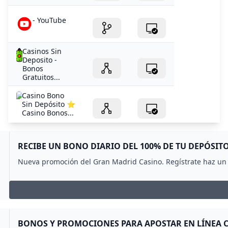
- YouTube
Casinos Sin
Deposito -
Bonos
Gratuitos...
Casino Bono
Sin Depósito ⭐
Casino Bonos...
RECIBE UN BONO DIARIO DEL 100% DE TU DEPÓSITO
Nueva promoción del Gran Madrid Casino. Regístrate haz un d
BONOS Y PROMOCIONES PARA APOSTAR EN LÍNEA 