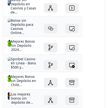
Depósito en
Casinos y Casas
de...
Bonos sin
Depósito para
Casinos
Online...
Mejores Bonos
Sin Depósito
2024...
Spinbet Casino
en Linea - Bono
$500 y...
Mejores Bonos
sin Depósito en
Chile...
Los mejores
bonos sin
depósito de...