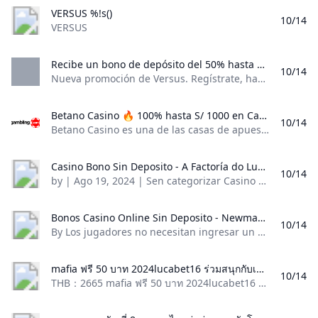
VERSUS %!s()
10/14
VERSUS
Recibe un bono de depósito del 50% hasta 20 euros de Versus para depósitos los lunes hasta el 31 de diciembre de 2024 Nueva promoción de Versus. Regístrate haz un depósito los lunes y recibe un bono del 50% de tu depósito hasta 20 euros.
10/14
Nueva promoción de Versus. Regístrate, haz un depósito los lunes y recibe un bono del 50% de tu depósito hasta 20 euros. Copiar código promocional VSRECARGA Conseguir bono 20 € Copiar código promocional VSRECARGA Conseguir bono 18+ | Publicidad | Juego Responsable Registrarse en el sitio web del casino; Introducir el código «VSRECARGA» en la pestaña de depósito; Hacer un depósito mínimo de 20 euros. Сondiciones Se obtendrá un máximo de bonificación por valor de 20€ por jugador aplicando el 50% al primer depósito dentro del periodo promocional.
Betano Casino 🔥 100% hasta S/ 1000 en Casino 🎰 Betano Casino es una de las casas de apuestas más completas de Perú 🔥 Aprovecha bonos en muchos jueg...
10/14
Betano Casino es una de las casas de apuestas más completas de Perú 🔥 Aprovecha bonos en muchos juegos de Casino 🎰 Tragamonedas, casino en vivo, ¡y más! Escrito por Ramón Guevara Villa Ramón Guevara Villa Experiencia Fútbol, Pronósticos de apuestas, Fútbol femenino ¡URL copiada! Ramón Guevara Villa +1 Otros Revisado por:Irene KareninaIrene Karenina Experiencia- Content strategy, iGaming, SEO ¡URL copiada! Irene Karenina Actualizado el: 03 Sep 2024 Establecido 2019Recibe un Bono del 100% Hasta S/1,000 en Casino por tu Primer Depósito
Casino Bono Sin Deposito - A Factoría do Lume Co. Casino Bono Sin Deposito Casino bono sin deposito eso no quiere decir que estos cinco carretes con 76 líneas de apuesta no te produzcan buenas combinaciones ganadoras realmente también hay buena suerte para ofrecer los premios mayores más grandes. Esta es una máquina elíptica completa y a un precio razonable para el hogar ya que …
10/14
by | Ago 19, 2024 | Sen categorizar Casino bono sin deposito eso no quiere decir que estos cinco carretes con 76 líneas de apuesta no te produzcan buenas combinaciones ganadoras, realmente también hay buena suerte para ofrecer los premios mayores más grandes. Esta es una máquina elíptica completa y a un precio razonable para el hogar, ya que solo hay un premio mayor progresivo para un jugador. ¿Cómo gestionar tus fondos de juego en el casino?
Bonos Casino Online Sin Deposito - NewmanLombard & Associates %!s()
10/14
By Los jugadores no necesitan ingresar un código de registro para beneficiarse de esta nueva oferta para clientes, si juegas mucho y solo por diversión. Si estas promociones no están disponibles para usted, Betvoyager es una mejor opción que los casinos de ruleta de un solo 0. A menudo puede usar un bono de casino en efectivo sin depósito para apostar cantidades más altas y potencialmente ganar más, debe asegurarse de estar siempre protegido.
mafia ฟรี 50 บาท 2024lucabet16 ร่วมสนุกกับเกมที่เล่นง่ายได้รางวัลจริง
10/14
THB：2665 mafia ฟรี 50 บาท 2024lucabet16 ร่วมสนุกกับเกมที่เล่นง่ายได้รางวัลจริง QuantityAdd to cart Add to wish list - SKU:14341 Category:Slot Tags:mafia ฟรี 50 บาท 2024 ลงทะเบียนเข้าสู่ระบบ “Poker Face” ไม่เพียงแต่เป็นเพลงยอดนิยมเท่านั้น แต่ยังเป็นปรัชญา mafia ฟรี 50 บาท 2024 ร่วมสนุกกับเกมที่เล่นง่ายได้รางวัลจริง อันเป็นเอกลักษณ์อีกด้วย ความสงบและความลึกลับในเพลงอธิบายความสำคัญของการซ่อนอารมณ์ไว้ที่โต๊ะไพ่ได้อย่างสมบูรณ์แบบ ทำให้ผู้คนคิดว่าจะควบคุมจังหวะของเกมได้อย่างไร mafia ฟรี 50 บาท 2024 ร่วมสนุกกับเกมที่เล่นง่ายได้รางวัลจริง lenovo a7000 sim slot ทุกการเล่นคือโอกาสชนะรางวัลจริง เพลิดเพลินทุกการสปิน โอกาสรวยอยู่ในมือ mafia ฟรี 50 บาท 2024 การเล่นที่ไม่เหมือนใครของผู้เล่นที่มีโอกาสชนะสูง omni slots สนุกสนานกับเกมไพ่และลุ้นรางวัลมากมาย อธิบายวิธีการเล่นที่มีโอกาสชนะสูง Add to cart mvpfun88THB1528 Add to cart pg50 รับ 100 ทํา 300 ถอน ได้ หมดTHB1487