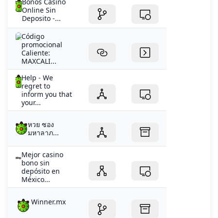
Bonos Casino
Online Sin
Deposito -...
Código
promocional
Caliente:
MAXCALI...
Help - We
regret to
inform you that
your...
หวย ซอง
มหาลาภ...
Mejor casino
bono sin
depósito en
México...
Winner.mx