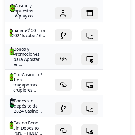
Casino y
apuestas
Wplay.co
mafia ฟรี 50 บาท
2024lucabet16...
Bonos y
Promociones
para Apostar
en...
OneCasino n.º
1 en
tragaperras
crupieres...
Bonos sin
depósito de
2024 Casino...
Casino Bono
Sin Deposito
Peru – HDIM...