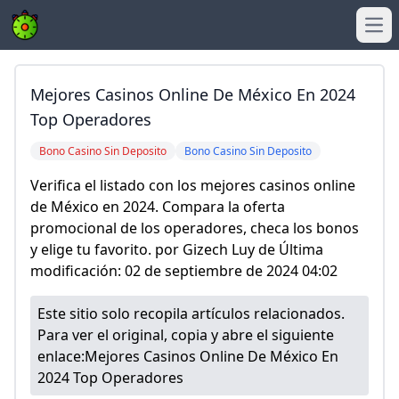
Ope
Mejores Casinos Online De México En 2024
Top Operadores
Bono Casino Sin Deposito
Bono Casino Sin Deposito
Verifica el listado con los mejores casinos online
de México en 2024. Compara la oferta
promocional de los operadores, checa los bonos
y elige tu favorito. por Gizech Luy de Última
modificación: 02 de septiembre de 2024 04:02
Este sitio solo recopila artículos relacionados.
Para ver el original, copia y abre el siguiente
enlace:
Mejores Casinos Online De México En
2024 Top Operadores