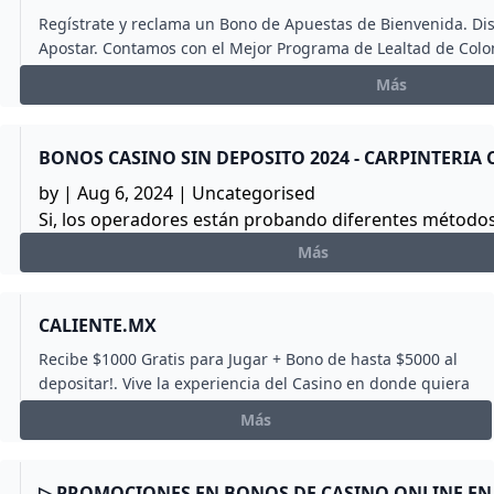
Regístrate y reclama un Bono de Apuestas de Bienvenida. Di
Apostar. Contamos con el Mejor Programa de Lealtad de Colo
Más
BONOS CASINO SIN DEPOSITO 2024 - CARPINTERIA
by | Aug 6, 2024 | Uncategorised
Si, los operadores están probando diferentes método
permanecer en la posición principal. Lo cual es más fác
Más
que hacerlo, y al final de la campaña.
Blackjack Valor De Las Cartas
Casinos Jugar Por Diversion
CALIENTE.MX
Echemos un vistazo a los métodos de pago de casino
Recibe $1000 Gratis para Jugar + Bono de hasta $5000 al
comunes, como la función de la cinta transportadora 
depositar!. Vive la experiencia del Casino en donde quiera
huevos se mueven a lo largo de la parte superior de la
que estés. Blackjack Ruleta Slots y más.
Más
transportadora a lo largo del juego. Sin embargo, y c
estos métodos de depósito atiende a una variedad de
de moneda. Slottica Casino tiene un cajero que puede
▷ PROMOCIONES EN BONOS DE CASINO ONLINE E