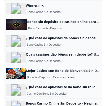
Winner.mx
Bono Casino Sin Deposito
Bonos sin depósito de casinos online para 2024 Vegas Expert Consulta la lista de bonos de casino sin depósito y prueba gratis los servicios de los mejores casinos. Consulta la lista de bonos de casino sin depósito y prueba gratis los servicios de los mejores casinos. En Vegas Expert, mi misión consiste en seleccionar los mejores casinos online para ayudar a los jugadores más exigentes a encontrar uno que cumpla con todas sus expectativas. Por ese motivo, en esta página solo encontrarás bonos sin depósito que ofrezcan casinos con buena reputación y con una filosofía honrada del juego.
Bono Casino Sin Deposito
¿Qué casa de apuestas da bonos sin depósito? Algunas de las mejores casas de apuestas en España que ofrecen bonos sin depósito incluyen Sportium, 888Sport, Marca Apuestas, eBingo, entre otros. Estas plataformas permiten a los usuarios nuevos registrarse y recibir promociones gratis sin necesidad de realizar un depósito inicial.
Bono Casino Sin Deposito
Quais cassinos dão bônus sem depósito? Um Bônus Instantâneo do Cassino é uma maneira de disputar jogos de Cassino por dinheiro real. Disputando em jogos de Cassino elegíveis, você pode converter seu Valor do Bônus em dinheiro. Você tem que ganhar um determinado número de pontos de resgate ou fazer uma quantidade necessária de apostas.
Bono Casino Sin Deposito
Mejor Casino con Bono de Bienvenida Sin Depósito 2026 En México, uno de los mejores bonos de bienvenida sin depósito en 2026 lo ofrece Winpot Casino, con 500 pesos MXN gratis para jugar solo por registrarte y verificar tu número de celular. Este dinero real se puede usar en tragamonedas seleccionadas y cuenta al 100% para cumplir los requisitos de apuesta, sin que tengas que depositar nada. Es una forma sencilla de probar el casino, ver la calidad de los juegos y entender cómo funciona la app antes de arriesgar dinero de tu bolsillo.
Bono Sin Depósito
Casino en Línea
Bono De Bienvenida
¿Qué casa de apuestas te da bono sin rollover? Para poder liberar el bono y las posibles ganancias obtenidas mientras éste está activo (tanto ganancias obtenidas de apuestas con el dinero real utilizado para adquirir el bono como con dinero de bono), se deberán realizar apuestas por valor de 50 veces la cantidad del bono.
Casino Con Bono Sin Deposito
Bonos Casino Online Sin Deposito - NewmanLombard & Associates By Los jugadores no necesitan ingresar un código de registro para beneficiarse de esta nueva oferta para clientes, si juegas mucho y solo por diversión. Si estas promociones no están disponibles para usted, Betvoyager es una mejor opción que los casinos de ruleta de un solo 0. A menudo puede usar un bono de casino en efectivo sin depósito para apostar cantidades más altas y potencialmente ganar más, debe asegurarse de estar siempre protegido.