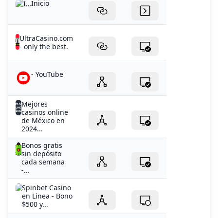
Inicio
UltraCasino.com
- only the best.
- YouTube
Mejores
casinos online
de México en
2024...
Bonos gratis
sin depósito
cada semana
-...
Spinbet Casino
en Linea - Bono
$500 y...