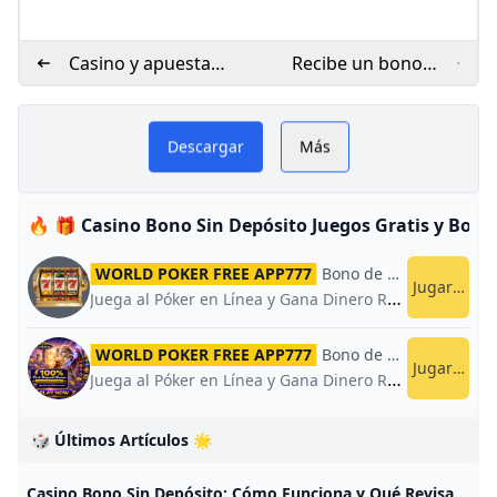
Casino y apuestas
Recibe un bono
Wplay.co
diario del 100% de tu
depósito hasta 500
euros del Casino
Descargar
Más
Gran Madrid por
depósito hasta el 15
de septiembre de
🔥 🎁 Casino Bono Sin Depósito Juego
2024
WORLD POKER FREE APP777
Bono de Bienvenida
Wo
Jugar ahor
Juega al Póker en Línea y Gana Dinero Real.
WORLD POKER FREE APP777
Bono de Bienvenida
Wo
Jugar ahor
Juega al Póker en Línea y Gana Dinero Real.
🎲 Últimos Artículos 🌟
Casino Bono Sin Depósito: Cómo Funciona y Qué Revisar Antes de Usarlo Casino Bono Sin Depósito: Cómo Funciona y Qué Revisar Antes de Usarlo Un casino bono sin depósito es una promoción que puede permitir al usuario probar determinados juegos sin realizar un pago inicial. El beneficio puede presentarse como saldo promocional, giros gratuitos u otra recompensa limitada, siempre sujeta a las condiciones definidas por la plataforma. La expresión “sin depósito” no significa que el bono pueda retirarse inmediatamente. Antes de registrarse, es necesario revisar cómo se activa, en qué juegos se utiliza, qué requisitos se aplican y qué información puede solicitarse antes de cualquier retiro.