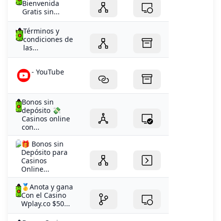
Bienvenida
Gratis sin...
Términos y
condiciones de
las...
- YouTube
Bonos sin
depósito 💸
Casinos online
con...
🎁 Bonos sin
Depósito para
Casinos
Online...
🥇Anota y gana
Con el Casino
Wplay.co $50...