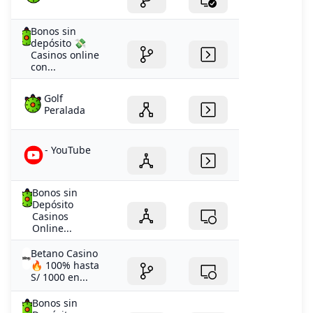
Bonos sin
depósito 💸
Casinos online
con...
Golf
Peralada
- YouTube
Bonos sin
Depósito
Casinos
Online...
Betano Casino
🔥 100% hasta
S/ 1000 en...
Bonos sin