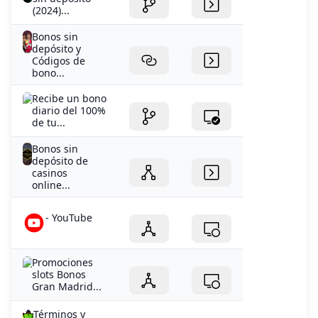
(2024)...
Bonos sin
depósito y
Códigos de
bono...
Recibe un bono
diario del 100%
de tu...
Bonos sin
depósito de
casinos
online...
- YouTube
Promociones
slots Bonos
Gran Madrid...
Términos y