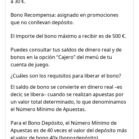
a 30 €.
Bono Recompensa: asignado en promociones
que no conllevan depósito.
El importe del bono máximo a recibir es de 500 €.
Puedes consultar tus saldos de dinero real y de
bonos en la opción “Cajero” del menú de tu
cuenta de juego.
¿Cuáles son los requisitos para liberar el bono?
El saldo de bono se convierte en dinero real –es
decir, se libera– cuando se realizan apuestas por
un valor total determinado, lo que denominamos
el Número Mínimo de Apuestas.
Para el Bono Depósito, el Número Mínimo de
Apuestas es de 40 veces el valor del depósito más
el valor de bono 40x (bono+depósito).