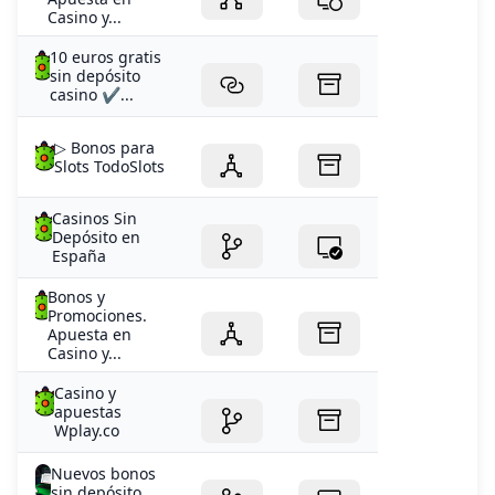
Casino y...
10 euros gratis
sin depósito
casino ✔...
▷ Bonos para
Slots TodoSlots
Casinos Sin
Depósito en
España
Bonos y
Promociones.
Apuesta en
Casino y...
Casino y
apuestas
Wplay.co
Nuevos bonos
sin depósito