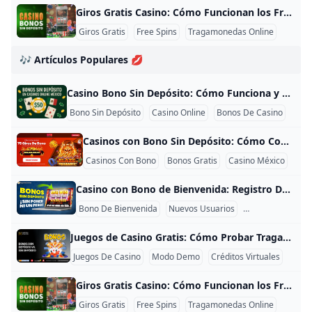
Giros Gratis Casino: Cómo Funcionan los Free Spins en Tragamonedas Giros Gratis Casino: Cómo Funcionan los Free Spins en Tragamonedas Los giros gratis casino, también conocidos como free spins, son rondas promocionales que pueden utilizarse en tragamonedas seleccionadas. Pueden formar parte de un bono sin depósito, de una promoción de bienvenida o de otra campaña para usuarios elegibles. El término “gratis” indica que el giro no descuenta el valor habitual del saldo del usuario, pero las ganancias obtenidas pueden estar sujetas a requisitos, límites y fechas de vencimiento.
Giros Gratis
Free Spins
Tragamonedas Online
🎶 Artículos Populares 💋
Casino Bono Sin Depósito: Cómo Funciona y Qué Revisar Antes de Usarlo Casino Bono Sin Depósito: Cómo Funciona y Qué Revisar Antes de Usarlo Un casino bono sin depósito es una promoción que puede permitir al usuario probar determinados juegos sin realizar un pago inicial. El beneficio puede presentarse como saldo promocional, giros gratuitos u otra recompensa limitada, siempre sujeta a las condiciones definidas por la plataforma. La expresión “sin depósito” no significa que el bono pueda retirarse inmediatamente. Antes de registrarse, es necesario revisar cómo se activa, en qué juegos se utiliza, qué requisitos se aplican y qué información puede solicitarse antes de cualquier retiro.
Bono Sin Depósito
Casino Online
Bonos De Casino
Casinos con Bono Sin Depósito: Cómo Comparar Promociones en México Casinos con Bono Sin Depósito: Cómo Comparar Promociones en México Los casinos con bono sin depósito ofrecen promociones que pueden activarse sin realizar una recarga inicial. Sin embargo, dos bonos con una presentación parecida pueden tener reglas muy diferentes. En lugar de elegir una plataforma únicamente por el valor anunciado, conviene comparar la activación, los juegos incluidos, la vigencia, los requisitos de apuesta y las condiciones de retiro. ¿Qué buscan los usuarios en un casino sin depósito?
Casinos Con Bono
Bonos Gratis
Casino México
Casino con Bono de Bienvenida: Registro Depósito y Condiciones Casino con Bono de Bienvenida: Registro, Depósito y Condiciones Un casino con bono de bienvenida puede ofrecer una promoción destinada a cuentas nuevas. El beneficio puede estar relacionado con el registro, con un primer depósito, con giros gratis o con varias etapas de activación. La palabra “bienvenida” describe el público de la oferta, pero no explica por sí sola sus condiciones. Es necesario comprobar si requiere depósito, qué juegos participan y qué reglas deben cumplirse antes de solicitar un retiro.
Bono De Bienvenida
Nuevos Usuarios
Promociones De
Juegos de Casino Gratis: Cómo Probar Tragamonedas Ruleta y Cartas Juegos de Casino Gratis: Cómo Probar Tragamonedas, Ruleta y Cartas Los juegos de casino gratis permiten conocer reglas, controles y mecánicas mediante créditos virtuales. El modo gratuito puede utilizarse para explorar una tragamonedas, aprender la distribución de una mesa o revisar cómo se calcula una ronda. Los créditos de demostración no tienen valor de retiro. Su finalidad es simular la experiencia sin utilizar saldo financiero. ¿Qué significa jugar gratis? En el contexto de un casino, jugar gratis suele referirse a una versión demo.
Juegos De Casino
Modo Demo
Créditos Virtuales
Giros Gratis Casino: Cómo Funcionan los Free Spins en Tragamonedas Giros Gratis Casino: Cómo Funcionan los Free Spins en Tragamonedas Los giros gratis casino, también conocidos como free spins, son rondas promocionales que pueden utilizarse en tragamonedas seleccionadas. Pueden formar parte de un bono sin depósito, de una promoción de bienvenida o de otra campaña para usuarios elegibles. El término “gratis” indica que el giro no descuenta el valor habitual del saldo del usuario, pero las ganancias obtenidas pueden estar sujetas a requisitos, límites y fechas de vencimiento.
Giros Gratis
Free Spins
Tragamonedas Online