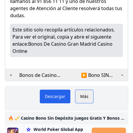
llámanos al 91 856 11 11 y uno de nuestros
agentes de Atención al Cliente resolverá todas tus
dudas.
Este sitio solo recopila artículos relacionados.
Para ver el original, copia y abre el siguiente
enlace:
Bonos De Casino Gran Madrid Casino
Online
Bonos de Casino
▶️ Bono SIN
Gran Madrid Casino
Depósito Gran
o
Casino Bono Sin Depósito
Online
Madrid Casino
Descargar
Más
Online
Juegos Gratis y Bonos de
Bienvenida
🔥 🎺 Casino Bono Sin Depósito Juegos Gratis Y Bonos De Bienvenida 🎬
S
World Poker Global App