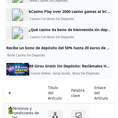
Bono Casino Sin Deposito
bCasino Play over 2000 casino games at bCasino. Find daily, weekly and monthly casino bonuses and promotions.
Casino Con Bono Sin Deposito
¿Qué casino da bono de bienvenida sin depósito? Campobet – Bono de hasta $2.000 MXN más 50 giros gratis. 10Bet – Bono del 100% hasta $4000 MXN + 25 giros. Betsson – Duplica hasta $5,000 + 25 giros grátis.
Casino Con Bono Sin Deposito
Recibe un bono de depósito del 50% hasta 20 euros de Versus para depósitos los lunes hasta el 31 de diciembre de 2024 Nueva promoción de Versus. Regístrate, haz un depósito los lunes y recibe un bono del 50% de tu depósito hasta 20 euros. Copiar código promocional VSRECARGA Conseguir bono 20 € Copiar código promocional VSRECARGA Conseguir bono 18+ | Publicidad | Juego Responsable Registrarse en el sitio web del casino; Introducir el código «VSRECARGA» en la pestaña de depósito; Hacer un depósito mínimo de 20 euros. Сondiciones Se obtendrá un máximo de bonificación por valor de 20€ por jugador aplicando el 50% al primer depósito dentro del periodo promocional.
Bono Casino Sin Deposito
88 Giros Gratis Sin Depósito: Reclámalos Hoy y Gana Dinero Real ¿Quieres reclamar 88 giros gratis sin depositar ni un centavo? La promoción de 888casino te da 88 tiradas gratuitas solo por registrarte, y puedes ganar hasta 100€ en bono que luego podrás convertir en dinero real. Esta oferta es para nuevos jugadores mayores de 18 años y no requiere depósito previo, lo que la convierte en una de las mejores opciones del mercado en 2026. Los 88 giros gratis funcionan en cuatro tragamonedas específicas: 888 Megaways, Millionaire Genie, Irish Riches y Sizzling Hot Jokers, y cada giro vale 0.
Casino Online
Giros Gratis
Bono Sin Depósito
Título
Enlace
Palabra
#
del
del
clave
Artículo
Artículo
Términos y
condiciones de
las...