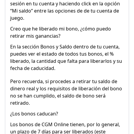
sesión en tu cuenta y haciendo click en la opción
“Mi saldo” entre las opciones de de tu cuenta de
juego.
Creo que he liberado mi bono, ¿cómo puedo
retirar mis ganancias?
En la sección Bonos y Saldo dentro de tu cuenta,
puedes ver el estado de todos tus bonos, el %
liberado, la cantidad que falta para liberarlos y su
fecha de caducidad.
Pero recuerda, si procedes a retirar tu saldo de
dinero real y los requisitos de liberación del bono
no se han cumplido, el saldo de bono será
retirado.
¿Los bonos caducan?
Los bonos de CGM Online tienen, por lo general,
un plazo de 7 días para ser liberados (este