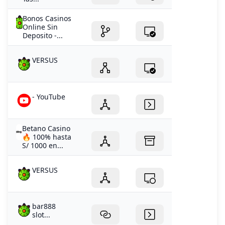
Bonos Casinos
Online Sin
Deposito -...
VERSUS
- YouTube
Betano Casino
🔥 100% hasta
S/ 1000 en...
VERSUS
bar888
slot...