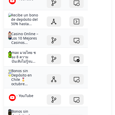
Recibe un bono
de depósito del
50% hasta...
Casino Online –
Los 10 Mejores
Casinos...
max มวยไทย ช
อง 8 ความ
บันเทิงไม่รู้จบ...
Bonos sin
Depósito en
Chile 🎖️
octubre...
- YouTube
Bonos sin