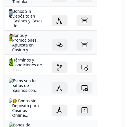
Tantaka
Bonos Sin
Depósito en
Casinos y Casas
de...
Bonos y
Promociones.
Apuesta en
Casino y...
Términos y
condiciones de
las...
Estos son los
sitios de
casinos con...
🎁 Bonos sin
Depósito para
Casinos
Online...
Bonos de