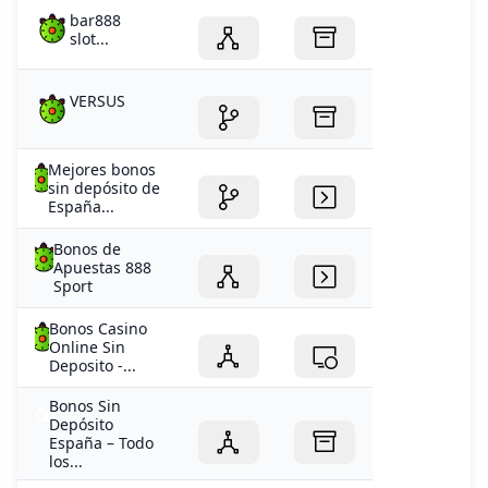
bar888
slot...
VERSUS
Mejores bonos
sin depósito de
España...
Bonos de
Apuestas 888
Sport
Bonos Casino
Online Sin
Deposito -...
Bonos Sin
Depósito
España – Todo
los...