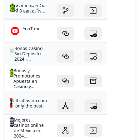
หวย ฮานอย วัน
ที่ 8 ออก อะไร...
- YouTube
Bonos Casino
Sin Deposito
2024 -...
Bonos y
Promociones.
Apuesta en
Casino y...
UltraCasino.com
- only the best.
Mejores
casinos online
de México en
2024...