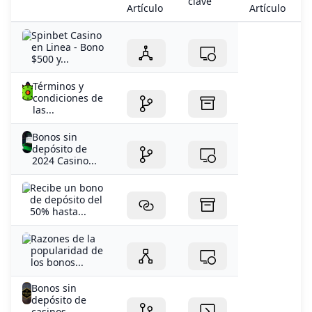
clave
Artículo
Artículo
Spinbet Casino
en Linea - Bono
$500 y...
Términos y
condiciones de
las...
Bonos sin
depósito de
2024 Casino...
Recibe un bono
de depósito del
50% hasta...
Razones de la
popularidad de
los bonos...
Bonos sin
depósito de
casinos