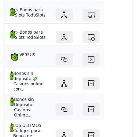
▷ Bonos para
Slots TodoSlots
▷ Bonos para
Slots TodoSlots
VERSUS
Bonos sin
depósito 💸
Casinos online
con...
Bonos sin
Depósito
Casinos
Online...
LOS ÚLTIMOS
Códigos para
Bonos de