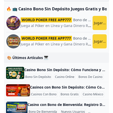
Bienvenida
🔥 📺 Casino Bono Sin Depósito Juego
WORLD POKER FREE APP777
Bono de Bienvenida
Wo
Jugar ahor
Juega al Póker en Línea y Gana Dinero Real.
WORLD POKER FREE APP777
Bono de Bienvenida
Wo
Jugar ahor
Juega al Póker en Línea y Gana Dinero Real.
🎨 Últimos Artículos 🎹
Casino Bono Sin Depósito: Cómo Funciona y Qué Revisar Antes de Usarlo Casino Bono Sin Depósito: Cómo Funciona y Qué Revisar Antes de Usarlo Un casino bono sin depósito es una promoción que puede permitir al usuario probar determinados juegos sin realizar un pago inicial. El beneficio puede presentarse como saldo promocional, giros gratuitos u otra recompensa limitada, siempre sujeta a las condiciones definidas por la plataforma. La expresión “sin depósito” no significa que el bono pueda retirarse inmediatamente. Antes de registrarse, es necesario revisar cómo se activa, en qué juegos se utiliza, qué requisitos se aplican y qué información puede solicitarse antes de cualquier retiro.
Bono Sin Depósito
Casino Online
Bonos De Casino
Casinos con Bono Sin Depósito: Cómo Comparar Promociones en México Casinos con Bono Sin Depósito: Cómo Comparar Promociones en México Los casinos con bono sin depósito ofrecen promociones que pueden activarse sin realizar una recarga inicial. Sin embargo, dos bonos con una presentación parecida pueden tener reglas muy diferentes. En lugar de elegir una plataforma únicamente por el valor anunciado, conviene comparar la activación, los juegos incluidos, la vigencia, los requisitos de apuesta y las condiciones de retiro. ¿Qué buscan los usuarios en un casino sin depósito?
Casinos Con Bono
Bonos Gratis
Casino México
Casino con Bono de Bienvenida: Registro Depósito y Condiciones Casino con Bono de Bienvenida: Registro, Depósito y Condiciones Un casino con bono de bienvenida puede ofrecer una promoción destinada a cuentas nuevas. El beneficio puede estar relacionado con el registro, con un primer depósito, con giros gratis o con varias etapas de activación. La palabra “bienvenida” describe el público de la oferta, pero no explica por sí sola sus condiciones. Es necesario comprobar si requiere depósito, qué juegos participan y qué reglas deben cumplirse antes de solicitar un retiro.
Bono De Bienvenida
Nuevos Usuarios
Promociones De