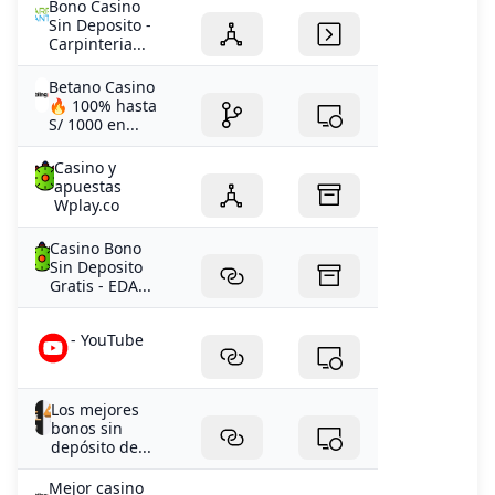
Bono Casino
Sin Deposito -
Carpinteria...
Betano Casino
🔥 100% hasta
S/ 1000 en...
Casino y
apuestas
Wplay.co
Casino Bono
Sin Deposito
Gratis - EDA...
- YouTube
Los mejores
bonos sin
depósito de...
Mejor casino