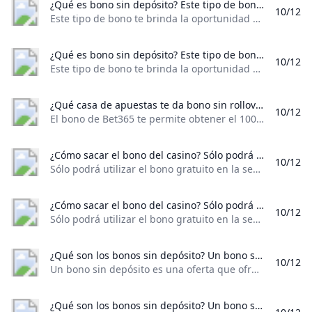
¿Qué es bono sin depósito? Este tipo de bono te brinda la oportunidad de girar los rodillos de una tragamonedas sin tener que apostar tu propio dinero. Por lo general recibirás un número determinado de giros gratis para disfrutar en algunos juegos seleccionados.
retirar las ganancias.
10/12
Este tipo de bono te brinda la oportunidad de girar los rodillos de una tragamonedas sin tener que apostar tu propio dinero. Por lo general, recibirás un número determinado de giros gratis para disfrutar en algunos juegos seleccionados.
¿Qué es bono sin depósito? Este tipo de bono te brinda la oportunidad de girar los rodillos de una tragamonedas sin tener que apostar tu propio dinero. Por lo general recibirás un número determinado de giros gratis para disfrutar en algunos juegos seleccionados.
10/12
Este tipo de bono te brinda la oportunidad de girar los rodillos de una tragamonedas sin tener que apostar tu propio dinero. Por lo general, recibirás un número determinado de giros gratis para disfrutar en algunos juegos seleccionados.
¿Qué casa de apuestas te da bono sin rollover? El bono de Bet365 te permite obtener el 100% de tu primer depósito desde $100 hasta $3.000. Y lo mejor es que no te exige rollover por lo que este es uno de los bonos de bienvenida más fáciles de cobrar en México.
10/12
El bono de Bet365 te permite obtener el 100% de tu primer depósito desde $100 hasta $3.000. Y lo mejor, es que no te exige rollover, por lo que este es uno de los bonos de bienvenida más fáciles de cobrar en México.
¿Cómo sacar el bono del casino? Sólo podrá utilizar el bono gratuito en la sección de Casino. Las rondas/vueltas de juego mínimas para un bono sin depósito son 40. Esto significa que se deberán jugar al menos 40 rondas (sin incluir las vueltas o rondas gratuitas en las máquinas tragamonedas) para poder retirar las ganancias.
10/12
Sólo podrá utilizar el bono gratuito en la sección de Casino. Las rondas/vueltas de juego mínimas para un bono sin depósito son 40. Esto significa que se deberán jugar al menos 40 rondas (sin incluir las vueltas o rondas gratuitas en las máquinas tragamonedas) para poder retirar las ganancias.
¿Cómo sacar el bono del casino? Sólo podrá utilizar el bono gratuito en la sección de Casino. Las rondas/vueltas de juego mínimas para un bono sin depósito son 40. Esto significa que se deberán jugar al menos 40 rondas (sin incluir las vueltas o rondas gratuitas en las máquinas tragamonedas) para poder retirar las ganancias.
10/12
Sólo podrá utilizar el bono gratuito en la sección de Casino. Las rondas/vueltas de juego mínimas para un bono sin depósito son 40. Esto significa que se deberán jugar al menos 40 rondas (sin incluir las vueltas o rondas gratuitas en las máquinas tragamonedas) para poder retirar las ganancias.
¿Qué son los bonos sin depósito? Un bono sin depósito es una oferta que ofrecen algunas casas de apuestas al ofrecerte cierta cantidad de dinero reflejada como bono para apuestas gratis que en caso de ganar las ganancias de tales apuestas se convertirán en dinero real.7 days ago
10/12
Un bono sin depósito es una oferta que ofrecen algunas casas de apuestas al ofrecerte cierta cantidad de dinero reflejada como bono para apuestas gratis, que en caso de ganar, las ganancias de tales apuestas se convertirán en dinero real.7 days ago
¿Qué son los bonos sin depósito? Un bono sin depósito es una oferta que ofrecen algunas casas de apuestas al ofrecerte cierta cantidad de dinero reflejada como bono para apuestas gratis que en caso de ganar las ganancias de tales apuestas se convertirán en dinero real.7 days ago