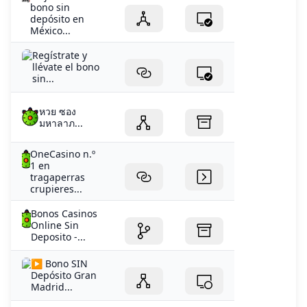
bono sin
depósito en
México...
Regístrate y
llévate el bono
sin...
หวย ซอง
มหาลาภ...
OneCasino n.º
1 en
tragaperras
crupieres...
Bonos Casinos
Online Sin
Deposito -...
▶️ Bono SIN
Depósito Gran
Madrid...