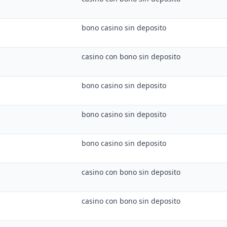
bono casino sin deposito
casino con bono sin deposito
bono casino sin deposito
bono casino sin deposito
bono casino sin deposito
casino con bono sin deposito
casino con bono sin deposito