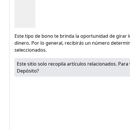
Este tipo de bono te brinda la oportunidad de girar
dinero. Por lo general, recibirás un número determi
seleccionados.
Este sitio solo recopila artículos relacionados. Para 
Depósito?