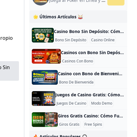
🌟 Últimos Artículos 🥁
Casino Bono Sin Depósito: Cómo Funciona y Qué Revisar Antes de Usarlo Casino Bono Sin Depósito: Cómo Funciona y Qué Revisar Antes de Usarlo Un casino bono sin depósito es una promoción que puede permitir al usuario probar determinados juegos sin realizar un pago inicial. El beneficio puede presentarse como saldo promocional, giros gratuitos u otra recompensa limitada, siempre sujeta a las condiciones definidas por la plataforma. La expresión “sin depósito” no significa que el bono pueda retirarse inmediatamente. Antes de registrarse, es necesario revisar cómo se activa, en qué juegos se utiliza, qué requisitos se aplican y qué información puede solicitarse antes de cualquier retiro.
propio
Bono Sin Depósito
Casino Online
Bonos De 
Casinos con Bono Sin Depósito: Cómo Comparar Promociones en México Casinos con Bono Sin Depósito: Cómo Comparar Promociones en México Los casinos con bono sin depósito ofrecen promociones que pueden activarse sin realizar una recarga inicial. Sin embargo, dos bonos con una presentación parecida pueden tener reglas muy diferentes. En lugar de elegir una plataforma únicamente por el valor anunciado, conviene comparar la activación, los juegos incluidos, la vigencia, los requisitos de apuesta y las condiciones de retiro. ¿Qué buscan los usuarios en un casino sin depósito?
Casinos Con Bono
Bonos Gratis
Casino
 Sin
Casino con Bono de Bienvenida: Registro Depósito y Condiciones Casino con Bono de Bienvenida: Registro, Depósito y Condiciones Un casino con bono de bienvenida puede ofrecer una promoción destinada a cuentas nuevas. El beneficio puede estar relacionado con el registro, con un primer depósito, con giros gratis o con varias etapas de activación. La palabra “bienvenida” describe el público de la oferta, pero no explica por sí sola sus condiciones. Es necesario comprobar si requiere depósito, qué juegos participan y qué reglas deben cumplirse antes de solicitar un retiro.
Bono De Bienvenida
Nuevos Usuarios
Pr
Juegos de Casino Gratis: Cómo Probar Tragamonedas Ruleta y Cartas Juegos de Casino Gratis: Cómo Probar Tragamonedas, Ruleta y Cartas Los juegos de casino gratis permiten conocer reglas, controles y mecánicas mediante créditos virtuales. El modo gratuito puede utilizarse para explorar una tragamonedas, aprender la distribución de una mesa o revisar cómo se calcula una ronda. Los créditos de demostración no tienen valor de retiro. Su finalidad es simular la experiencia sin utilizar saldo financiero. ¿Qué significa jugar gratis? En el contexto de un casino, jugar gratis suele referirse a una versión demo.
Juegos De Casino
Modo Demo
Créditos Vi
Giros Gratis Casino: Cómo Funcionan los Free Spins en Tragamonedas Giros Gratis Casino: Cómo Funcionan los Free Spins en Tragamonedas Los giros gratis casino, también conocidos como free spins, son rondas promocionales que pueden utilizarse en tragamonedas seleccionadas. Pueden formar parte de un bono sin depósito, de una promoción de bienvenida o de otra campaña para usuarios elegibles. El término “gratis” indica que el giro no descuenta el valor habitual del saldo del usuario, pero las ganancias obtenidas pueden estar sujetas a requisitos, límites y fechas de vencimiento.
Giros Gratis
Free Spins
Tragamonedas On
🔥 Artículos Populares 🎧