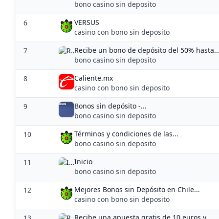
bono casino sin deposito
VERSUS
6
casino con bono sin deposito
Recibe un bono de depósito del 50% hasta..
7
bono casino sin deposito
Caliente.mx
8
casino con bono sin deposito
Bonos sin depósito -...
9
bono casino sin deposito
Términos y condiciones de las...
10
bono casino sin deposito
Inicio
11
bono casino sin deposito
Mejores Bonos sin Depósito en Chile...
12
casino con bono sin deposito
Recibe una apuesta gratis de 10 euros y...
13