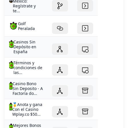
México:
Regístrate y
te...
Golf
Peralada
Casinos Sin
Depósito en
España
Términos y
condiciones de
las...
Casino Bono
Sin Deposito - A
Factoría do...
🥇Anota y gana
Con el Casino
Wplay.co $50...
Mejores Bonos