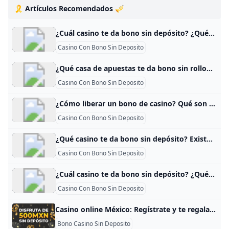
🎗️ Artículos Recomendados 🎺
¿Cuál casino te da bono sin depósito? ¿Qué casinos dan bonos sin depósito en México? Existen varios casinos online que ofrecen bonos sin depósito en México, como 888 Casino, Betway, Jackpot City y Spin Casino.
Casino Con Bono Sin Deposito
¿Qué casa de apuestas te da bono sin rollover? Para poder liberar el bono y las posibles ganancias obtenidas mientras éste está activo (tanto ganancias obtenidas de apuestas con el dinero real utilizado para adquirir el bono como con dinero de bono), se deberán realizar apuestas por valor de 50 veces la cantidad del bono.
Casino Con Bono Sin Deposito
¿Cómo liberar un bono de casino? Qué son los Bonos sin Depósito La principal característica de este tipo de bonos es que no es necesario realizar un depósito inicial para recibirlos, como sí ocurre con otras promociones.
Casino Con Bono Sin Deposito
¿Qué casino te da bono sin depósito? Existen varios casinos online que ofrecen bonos sin depósito en México, como 888 Casino, Betway, Jackpot City y Spin Casino.
Casino Con Bono Sin Deposito
¿Cuál casino te da bono sin depósito? ¿Qué casinos dan bonos sin depósito en México? Existen varios casinos online que ofrecen bonos sin depósito en México, como 888 Casino, Betway, Jackpot City y Spin Casino.
Casino Con Bono Sin Deposito
Casino online México: Regístrate y te regalamos $500 MXN Con solo regístrarte en nuestro casino online México te obsequiaremos $500 MXN para que juegues en apuestas deportivas o casino online junio 12, 2024Isidro Romero Este bono es único y exclusivamente para México y para recibirlo solo necesitas ser un usuario nuevo y completar tu perfil de Registro. Esta promoción estará disponible para usuarios nuevos registrados desde el 04 de junio hasta el 28 de agosto de 2024 en nuestra plataforma MiCasino.
Bono Casino Sin Deposito