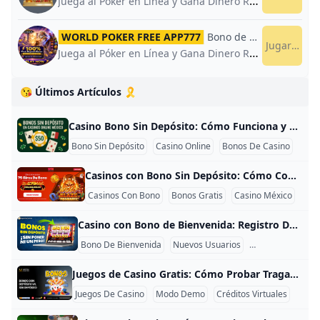
Juega al Póker en Línea y Gana Dinero Real.
WORLD POKER FREE APP777
Bono de Bienvenida
Wo
Jugar ahor
Juega al Póker en Línea y Gana Dinero Real.
😘 Últimos Artículos 🎗️
Casino Bono Sin Depósito: Cómo Funciona y Qué Revisar Antes de Usarlo Casino Bono Sin Depósito: Cómo Funciona y Qué Revisar Antes de Usarlo Un casino bono sin depósito es una promoción que puede permitir al usuario probar determinados juegos sin realizar un pago inicial. El beneficio puede presentarse como saldo promocional, giros gratuitos u otra recompensa limitada, siempre sujeta a las condiciones definidas por la plataforma. La expresión “sin depósito” no significa que el bono pueda retirarse inmediatamente. Antes de registrarse, es necesario revisar cómo se activa, en qué juegos se utiliza, qué requisitos se aplican y qué información puede solicitarse antes de cualquier retiro.
Bono Sin Depósito
Casino Online
Bonos De Casino
Casinos con Bono Sin Depósito: Cómo Comparar Promociones en México Casinos con Bono Sin Depósito: Cómo Comparar Promociones en México Los casinos con bono sin depósito ofrecen promociones que pueden activarse sin realizar una recarga inicial. Sin embargo, dos bonos con una presentación parecida pueden tener reglas muy diferentes. En lugar de elegir una plataforma únicamente por el valor anunciado, conviene comparar la activación, los juegos incluidos, la vigencia, los requisitos de apuesta y las condiciones de retiro. ¿Qué buscan los usuarios en un casino sin depósito?
Casinos Con Bono
Bonos Gratis
Casino México
Casino con Bono de Bienvenida: Registro Depósito y Condiciones Casino con Bono de Bienvenida: Registro, Depósito y Condiciones Un casino con bono de bienvenida puede ofrecer una promoción destinada a cuentas nuevas. El beneficio puede estar relacionado con el registro, con un primer depósito, con giros gratis o con varias etapas de activación. La palabra “bienvenida” describe el público de la oferta, pero no explica por sí sola sus condiciones. Es necesario comprobar si requiere depósito, qué juegos participan y qué reglas deben cumplirse antes de solicitar un retiro.
Bono De Bienvenida
Nuevos Usuarios
Promociones De
Juegos de Casino Gratis: Cómo Probar Tragamonedas Ruleta y Cartas Juegos de Casino Gratis: Cómo Probar Tragamonedas, Ruleta y Cartas Los juegos de casino gratis permiten conocer reglas, controles y mecánicas mediante créditos virtuales. El modo gratuito puede utilizarse para explorar una tragamonedas, aprender la distribución de una mesa o revisar cómo se calcula una ronda. Los créditos de demostración no tienen valor de retiro. Su finalidad es simular la experiencia sin utilizar saldo financiero. ¿Qué significa jugar gratis? En el contexto de un casino, jugar gratis suele referirse a una versión demo.
Juegos De Casino
Modo Demo
Créditos Virtuales