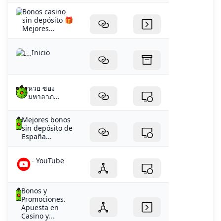
Bonos casino
sin depósito 🎁
Mejores...
Inicio
หวย ซอง
มหาลาภ...
Mejores bonos
sin depósito de
España...
- YouTube
Bonos y
Promociones.
Apuesta en
Casino y...