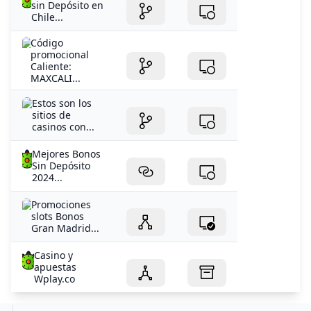
sin Depósito en
Chile...
Código
promocional
Caliente:
MAXCALI...
Estos son los
sitios de
casinos con...
Mejores Bonos
Sin Depósito
2024...
Promociones
slots Bonos
Gran Madrid...
Casino y
apuestas
Wplay.co