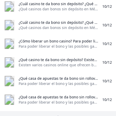
¿Cuál casino te da bono sin depósito? ¿Qué casinos dan bonos sin depósito en México? Existen varios casinos online que ofrecen bonos sin depósito en México como 888 Casino Betway Jackpot City y Spin Casino.
10/12
¿Qué casinos dan bonos sin depósito en México? Existen varios casinos online que ofrecen bonos sin depósito en México, como 888 Casino, Betway, Jackpot City y Spin Casino.
¿Cuál casino te da bono sin depósito? ¿Qué casinos dan bonos sin depósito en México? Existen varios casinos online que ofrecen bonos sin depósito en México como 888 Casino Betway Jackpot City y Spin Casino.
10/12
¿Qué casinos dan bonos sin depósito en México? Existen varios casinos online que ofrecen bonos sin depósito en México, como 888 Casino, Betway, Jackpot City y Spin Casino.
¿Cómo liberar un bono casino? Para poder liberar el bono y las posibles ganancias obtenidas mientras éste está activo (tanto ganancias obtenidas de apuestas con el dinero real utilizado para adquirir el bono como con dinero de bono) se deberán realizar apuestas por valor de 50 veces la cantidad del bono.
10/12
Para poder liberar el bono y las posibles ganancias obtenidas mientras éste está activo (tanto ganancias obtenidas de apuestas con el dinero real utilizado para adquirir el bono como con dinero de bono), se deberán realizar apuestas por valor de 50 veces la cantidad del bono.
¿Qué casino te da bono sin depósito? Existen varios casinos online que ofrecen bonos sin depósito en México como 888 Casino Betway Jackpot City y Spin Casino.
10/12
Existen varios casinos online que ofrecen bonos sin depósito en México, como 888 Casino, Betway, Jackpot City y Spin Casino.
¿Qué casa de apuestas te da bono sin rollover? Para poder liberar el bono y las posibles ganancias obtenidas mientras éste está activo (tanto ganancias obtenidas de apuestas con el dinero real utilizado para adquirir el bono como con dinero de bono) se deberán realizar apuestas por valor de 50 veces la cantidad del bono.
10/12
Para poder liberar el bono y las posibles ganancias obtenidas mientras éste está activo (tanto ganancias obtenidas de apuestas con el dinero real utilizado para adquirir el bono como con dinero de bono), se deberán realizar apuestas por valor de 50 veces la cantidad del bono.
¿Qué casa de apuestas te da bono sin rollover? Para poder liberar el bono y las posibles ganancias obtenidas mientras éste está activo (tanto ganancias obtenidas de apuestas con el dinero real utilizado para adquirir el bono como con dinero de bono) se deberán realizar apuestas por valor de 50 veces la cantidad del bono.
10/12
Para poder liberar el bono y las posibles ganancias obtenidas mientras éste está activo (tanto ganancias obtenidas de apuestas con el dinero real utilizado para adquirir el bono como con dinero de bono), se deberán realizar apuestas por valor de 50 veces la cantidad del bono.